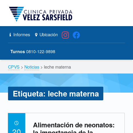
CPVS
Primary Menu
Skip to content
Skip to navigation
leche materna – CPVS
Header info sidebar
Informes
Ubicación
0810-122-9898
Turnos
CPVS
>
Noticias
>
leche materna
Breadcrumbs navigation
Etiqueta:
leche materna
E
Alimentación de neonatos:
t
POSTED ON:
20
la importancia de la