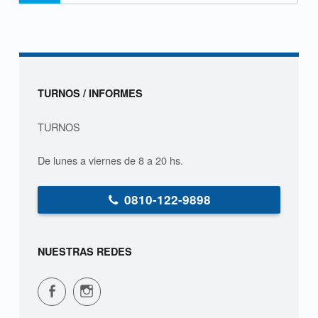
“Alimentación de neonatos: la importancia de la lactancia”
e
m
a
Sidebar
t
TURNOS / INFORMES
e
TURNOS
r
De lunes a viernes de 8 a 20 hs.
n
0810-122-9898
a
NUESTRAS REDES
CPVS en Facebook
CPVS en Instagram