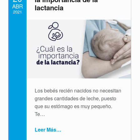
ABR
lactancia
i
2021
q
Written by:
cpvsweb
u
e
t
a
:
Los bebés recién nacidos no necesitan
l
grandes cantidades de leche, puesto
que su estómago es muy pequeño.
e
Te…
c
Leer Más
…
h