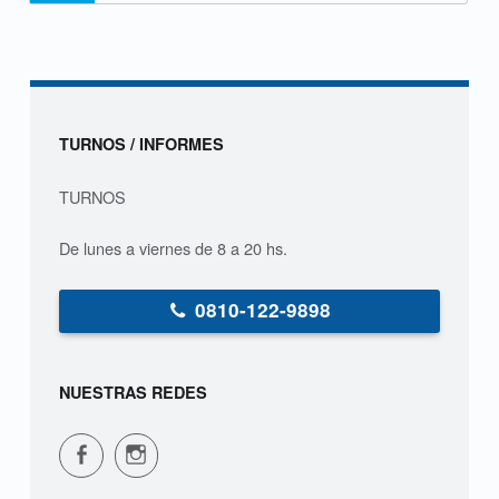
Sidebar
TURNOS / INFORMES
TURNOS
De lunes a viernes de 8 a 20 hs.
0810-122-9898
NUESTRAS REDES
CPVS en Facebook
CPVS en Instagram