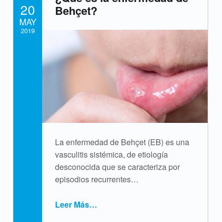
POSTED ON:
20
a
Behçet?
MAY
t
2019
o
Written by:
cpvsweb
l
o
g
í
La enfermedad de Behçet (EB) es una
a
vasculitis sistémica, de etiología
desconocida que se caracteriza por
episodios recurrentes…
Leer Más
…
“¿Qué es la enfermedad de Behçet?”