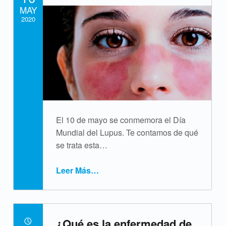
MAY
i
2020
q
Written by:
cpvsweb
u
e
t
a
El 10 de mayo se conmemora el Día
:
Mundial del Lupus. Te contamos de qué
se trata esta…
r
Leer Más
…
e
“¿Qué es el lupus?”
u
m
¿Qué es la enfermedad de