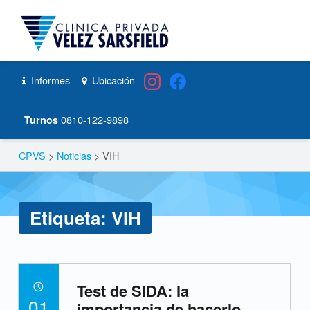
VIH – CPVS
CPVS
Primary Menu
Skip to content
Skip to navigation
Header info sidebar
Informes
Ubicación
0810-122-9898
Turnos
CPVS
>
Noticias
>
VIH
Breadcrumbs navigation
Etiqueta:
VIH
E
Test de SIDA: la
t
POSTED ON:
01
importancia de hacerlo