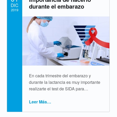
DIC
durante el embarazo
i
2019
q
Written by:
cpvsweb
u
e
t
a
:
En cada trimestre del embarazo y
V
durante la lactancia es muy importante
realizarte el test de SIDA para…
I
H
Leer Más
…
“Test de SIDA: la importancia de hacerlo durante el embarazo”