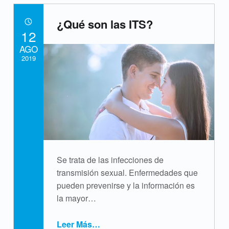
¿Qué son las ITS?
POSTED ON:
12
AGO
2019
Written by:
cpvsweb
Se trata de las infecciones de
transmisión sexual. Enfermedades que
pueden prevenirse y la información es
la mayor…
Leer Más
…
“¿Qué son las ITS?”