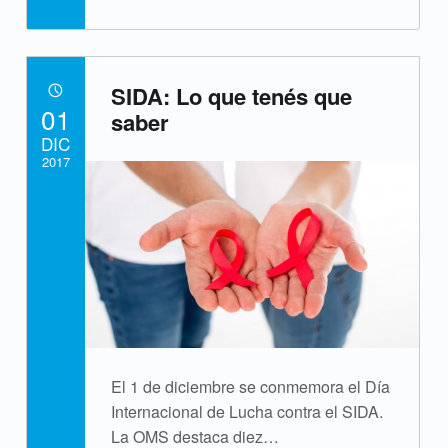
SIDA: Lo que tenés que
POSTED ON:
01
saber
DIC
2017
Written by:
cpvsweb
El 1 de diciembre se conmemora el Día
Internacional de Lucha contra el SIDA.
La OMS destaca diez…