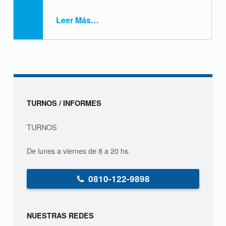
Leer Más
…
“SIDA: Lo que tenés que saber”
Sidebar
TURNOS / INFORMES
TURNOS
De lunes a viernes de 8 a 20 hs.
0810-122-9898
NUESTRAS REDES