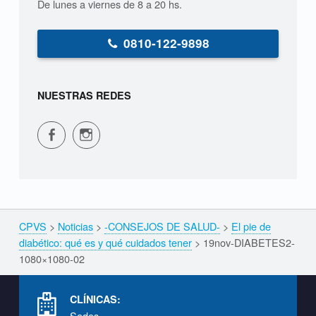
De lunes a viernes de 8 a 20 hs.
0810-122-9898
NUESTRAS REDES
CPVS en Facebook
CPVS en Instagram
CPVS
>
Noticias
>
-CONSEJOS DE SALUD-
>
El pie de
Breadcrumbs navigation
diabético: qué es y qué cuidados tener
>
19nov-DIABETES2-
1080×1080-02
Footer info sidebar
CLÍNICAS:
Sedes