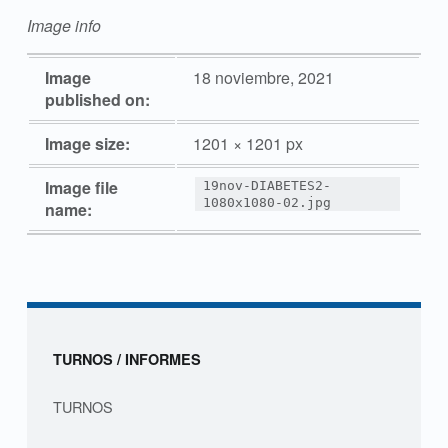
Image info
Image
18 noviembre, 2021
published on:
Image size:
1201 × 1201 px
Image file
19nov-DIABETES2-
1080x1080-02.jpg
name:
Skip back to navigation
Sidebar
TURNOS / INFORMES
TURNOS