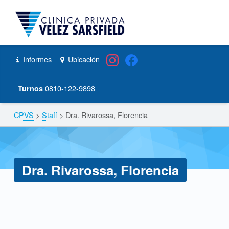
CPVS
Primary Menu
Skip to content
Skip to navigation
Dra. Rivarossa, Florencia – CPVS
Header info sidebar
Informes
Ubicación
0810-122-9898
Turnos
CPVS
>
Staff
>
Dra. Rivarossa, Florencia
Breadcrumbs navigation
Dra. Rivarossa, Florencia
D