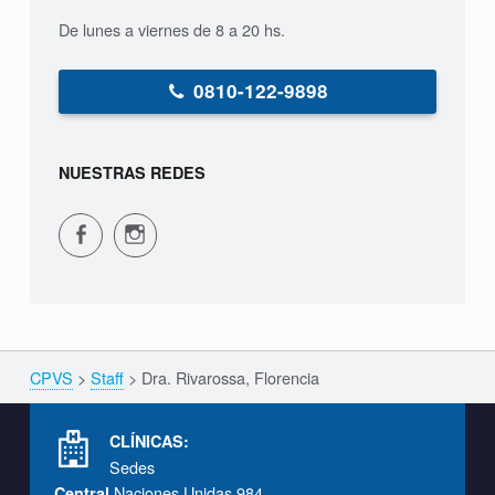
a
De lunes a viernes de 8 a 20 hs.
,
F
0810-122-9898
l
o
NUESTRAS REDES
r
CPVS en Facebook
CPVS en Instagram
e
n
c
CPVS
>
Staff
>
Dra. Rivarossa, Florencia
Breadcrumbs navigation
i
Footer info sidebar
a
CLÍNICAS:
Sedes
Naciones Unidas 984
Central