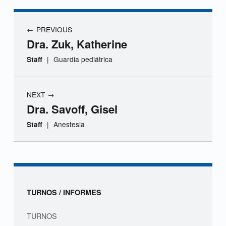
r
a
Navegación de entradas
PREVIOUS
.
Dra. Zuk, Katherine
R
|
Guardia pediátrica
Staff
i
NEXT
v
Dra. Savoff, Gisel
a
|
Anestesia
Staff
r
Skip back to navigation
o
s
Sidebar
TURNOS / INFORMES
s
TURNOS