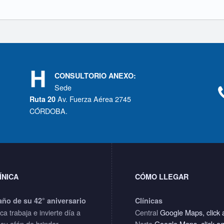
CONSULTORIO ANEXO:
Sede
Av. Fuerza Aérea 2745
Ruta 20
CÓRDOBA.
ÍNICA
CÓMO LLEGAR
año de su 42° aniversario
Clínicas
ica trabaja e invierte día a
Central
Google Maps, click 
 su afán de brindar
Norte
Google Maps, click a