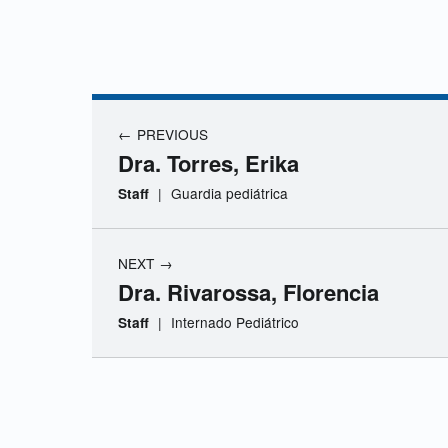
D
r
Navegación de entradas
a
PREVIOUS
Dra. Torres, Erika
.
|
Guardia pediátrica
Staff
Z
NEXT
u
Dra. Rivarossa, Florencia
|
Internado Pediátrico
Staff
k
,
Skip back to navigation
K