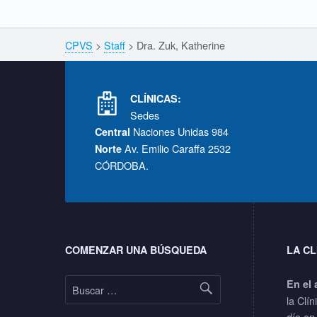
a
Breadcrumbs navigation
CPVS
>
Staff
>
Dra. Zuk, Katherine
t
Footer info sidebar
h
CLÍNICAS:
Sedes
e
Naciones Unidas 984
Central
Av. Emilio Caraffa 2532
Norte
r
CÓRDOBA.
i
Footer sidebar
n
COMENZAR UNA BÚSQUEDA
LA CL
e
Buscar:
En el 
la Clín
día en