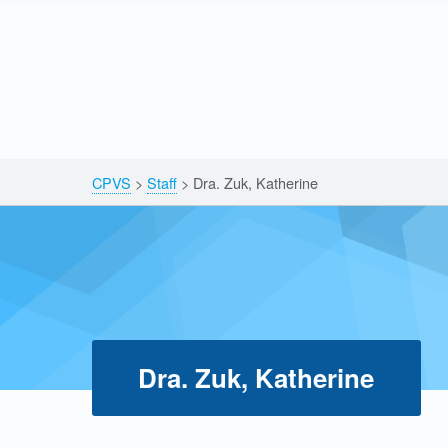
Skip to content
Skip to navigation
Breadcrumbs navigation
CPVS
>
Staff
>
Dra. Zuk, Katherine
Dra. Zuk, Katherine