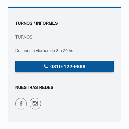
e
t
Sidebar
TURNOS / INFORMES
e
TURNOS
s
n
De lunes a viernes de 8 a 20 hs.
i
0810-122-9898
ñ
o
NUESTRAS REDES
s
CPVS en Facebook
CPVS en Instagram