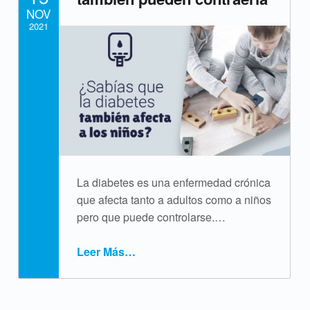
NOV
i
2021
q
Written by:
cpvsweb
u
e
t
a
:
La diabetes es una enfermedad crónica
que afecta tanto a adultos como a niños
d
pero que puede controlarse.…
i
Leer Más
…
a
“Diabetes Infantil: los niños también pueden contraerla”
b