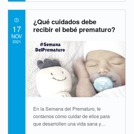
“Semana del Prematuro: la importancia de la contención familiar”
a
t
¿Qué cuidados debe
POSTED ON:
17
o
recibir el bebé prematuro?
NOV
l
2021
o
Written by:
cpvsweb
g
í
a
En la Semana del Prematuro, te
contamos cómo cuidar de ellos para
que desarrollen una vida sana y…