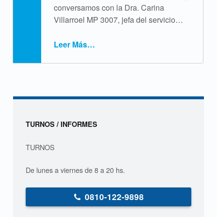
conversamos con la Dra. Carina
Villarroel MP 3007, jefa del servicio…
Leer Más
…
“«La lactancia materna es amor convertido en alimento»”
Sidebar
TURNOS / INFORMES
TURNOS
De lunes a viernes de 8 a 20 hs.
0810-122-9898