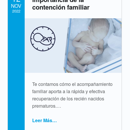
NOV
contención familiar
i
2022
q
Written by:
cpvsweb
u
e
t
a
:
Te contamos cómo el acompañamiento
n
familiar aporta a la rápida y efectiva
recuperación de los recién nacidos
e
prematuros.…
o
Leer Más
…
n