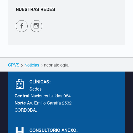
NUESTRAS REDES
CPVS en Facebook
CPVS en Instagram
CPVS
>
Noticias
>
neonatología
Breadcrumbs navigation
Footer info sidebar
CLÍNICAS:
Sedes
Naciones Unidas 984
Central
Av. Emilio Caraffa 2532
Norte
CÓRDOBA.
CONSULTORIO ANEXO: