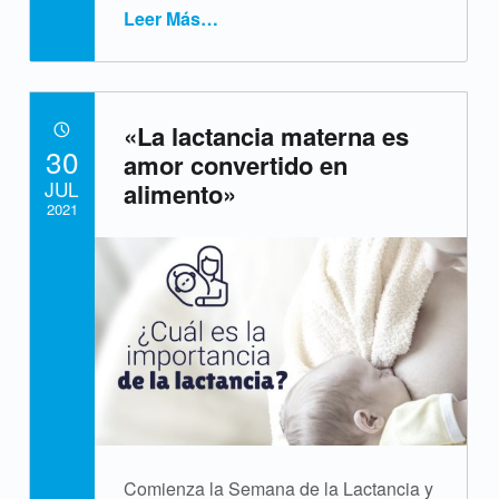
Leer Más
…
“¿Qué cuidados debe recibir el bebé prematuro?”
«La lactancia materna es
POSTED ON:
30
amor convertido en
JUL
alimento»
2021
Written by:
cpvsweb
Comienza la Semana de la Lactancia y